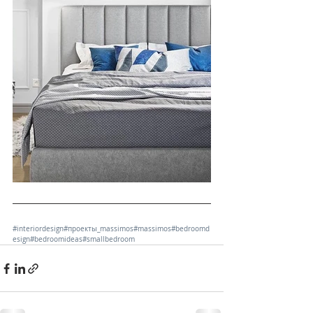
#interiordesign
#проекты_massimos
#massimos
#bedroomd
esign
#bedroomideas
#smallbedroom