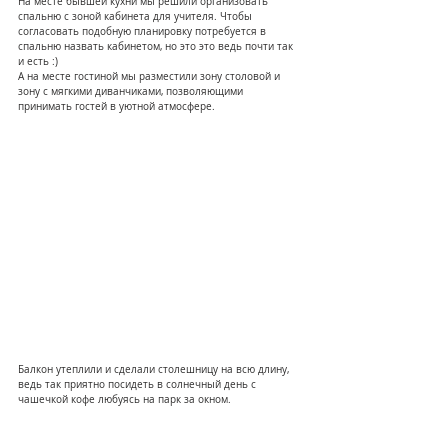
На месте бывшей кухни мы решили организовать 
спальню с зоной кабинета для учителя. Чтобы 
согласовать подобную планировку потребуется в 
спальню назвать кабинетом, но это это ведь почти так 
и есть :)
А на месте гостиной мы разместили зону столовой и 
зону с мягкими диванчиками, позволяющими 
принимать гостей в уютной атмосфере.
Балкон утеплили и сделали столешницу на всю длину, 
ведь так приятно посидеть в солнечный день с 
чашечкой кофе любуясь на парк за окном.