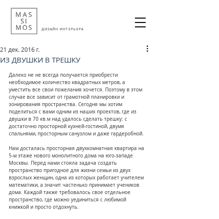
ДИЗАЙН ИНТЕРЬЕРА
21 дек. 2016 г.
ИЗ ДВУШКИ В ТРЕШКУ
Далеко не не всегда получается приобрести 
необходимое количество квадратных метров, а 
уместить все свои пожелания хочется. Поэтому в этом 
случае все зависит от грамотной планировки и 
зонирования пространства. Сегодня мы хотим 
поделиться с вами одним из наших проектов, где из 
двушки в 70 кв.м над удалось сделать трешку: с 
достаточно просторной кухней-гостиной, двумя 
спальнями, просторным санузлом и даже гардеробной.
Нам досталась просторная двухкомнатная квартира на 
5-м этаже нового монолитного дома на юго-западе 
Москвы. Перед нами стояла задача создать 
пространство пригодное для жизни семьи из двух 
взрослых женщин, одна из которых работает учителем 
математики, а значит частенько принимает учеников 
дома. Каждой также требовалось свое отдельное 
пространство, где можно уединиться с любимой 
книжкой и просто отдохнуть.