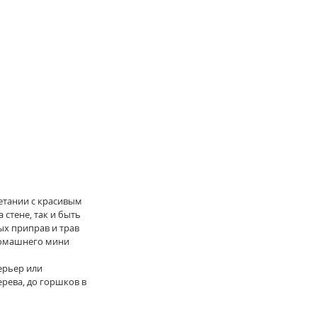
етании с красивым 
стене, так и быть 
х приправ и трав 
домашнего мини 
ерьер или 
рева, до горшков в 