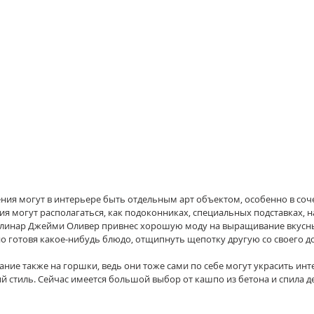
ия могут в интерьере быть отдельным арт объектом, особенно в соч
я могут располагаться, как подоконниках, специальных подставках, на 
линар Джейми Оливер привнес хорошую моду на выращивание вкусны
но готовя какое-нибудь блюдо, отщипнуть щепотку другую со своего 
ание также на горшки, ведь они тоже сами по себе могут украсить инт
стиль. Сейчас имеется большой выбор от кашпо из бетона и спила де