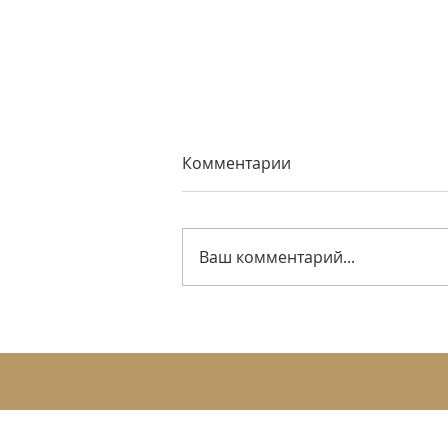
Комментарии
Ваш комментарий...
Гардеробная в небольшой
квартире: почему
хранение решает всё