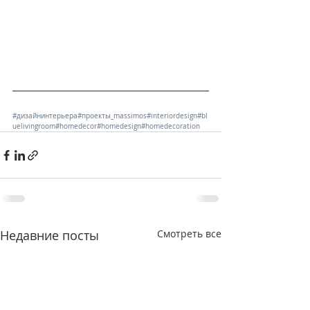
#дизайнинтерьера
#проекты_massimos
#interiordesign
#bl
uelivingroom
#homedecor
#homedesign
#homedecoration
Недавние посты
Смотреть все