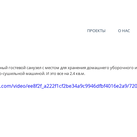
ПРОЕКТЫ
О НАС
й гостевой санузел с местом для хранения домашнего уборочного и
-сушильной машиной. И это все на 2.4 кв.м. 
tic.com/video/ee8f2f_a222f1cf2be34a9c9946dfbf4016e2a9/72