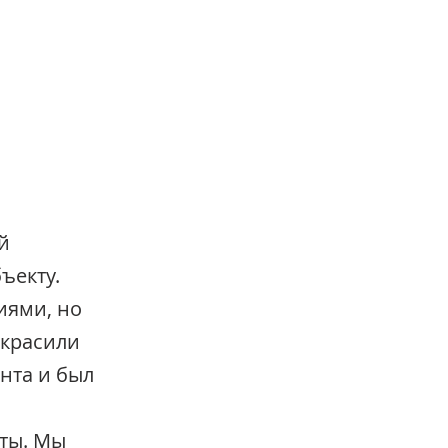
й 
ъекту. 
иями, но 
красили 
нта и был 
ты. Мы 