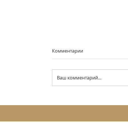
Комментарии
Ваш комментарий...
Как мы уместили
полноценный санузел в 3,5
м² — без ощущения
тесноты