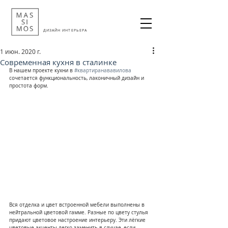
ДИЗАЙН ИНТЕРЬЕРА
1 июн. 2020 г.
Современная кухня в сталинке
В нашем проекте кухни в 
#квартиранававилова
сочетается функциональность, лаконичный дизайн и 
простота форм.⠀
⠀
Вся отделка и цвет встроенной мебели выполнены в 
нейтральной цветовой гамме. Разные по цвету стулья 
придают цветовое настроение интерьеру. Эти лёгкие 
цветовые акценты легко заменить в случае, если 