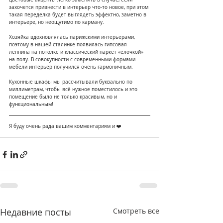
захочется привнести в интерьер что-то новое, при этом 
такая переделка будет выглядеть эффектно, заметно в 
интерьере, но неощутимо по карману.⠀
⠀
Хозяйка вдохновлялась парижскими интерьерами, 
поэтому в нашей сталинке появилась гипсовая 
лепнина на потолке и классический паркет «ёлочкой» 
на полу. В совокупности с современными формами 
мебели интерьер получился очень гармоничным.⠀
⠀
Кухонные шкафы мы рассчитывали буквально по 
миллиметрам, чтобы всё нужное поместилось и это 
помещение было не только красивым, но и 
функциональным! ⠀
Я буду очень рада вашим комментариям и ❤️⠀
⠀
Недавние посты
Смотреть все