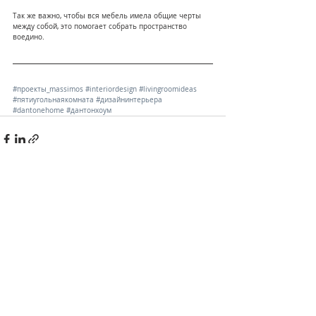
Так же важно, чтобы вся мебель имела общие черты 
между собой, это помогает собрать пространство 
воедино.
#проекты_massimos
#interiordesign
#livingroomideas
#пятиугольнаякомната
#дизайнинтерьера
#dantonehome
#дантонхоум
Недавние посты
Смотреть все