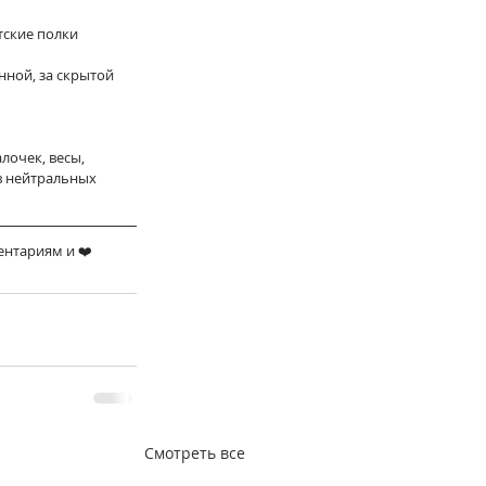
тские полки 
ой, за скрытой 
лочек, весы, 
 нейтральных 
ментариям и ❤️⠀
Смотреть все