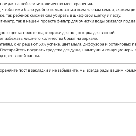
чное для вашей семьи количество мест хранения.⠀
ак, чтобы ими было удобно пользоваться всем членам семьи, скажем де
, так ребёнок сможет сам убирать в шкаф свои щётку и пасту.⠀
нтиметр, так в нашем проекте фильтр для очистки воды оказался под ванн
дного цвета: полотенца, коврики для ног, шторка для ванной.
ет избежать лишнего количества брызг на зеркале.
еталям, они решают 50% успеха, цвет мыла, диффузора и ротанговых па
Постарайтесь покупать средства для душа, шампуни и кондиционеры в
д цвет вашей ванны.⠀⠀
храняйте пост в закладки и не забывайте, мы всегда рады вашим ком