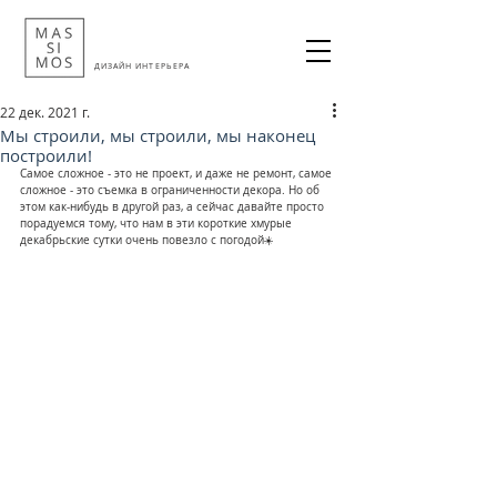
ДИЗАЙН ИНТЕРЬЕРА
22 дек. 2021 г.
Мы строили, мы строили, мы наконец
построили!
Самое сложное - это не проект, и даже не ремонт, самое 
сложное - это съемка в ограниченности декора. Но об 
этом как-нибудь в другой раз, а сейчас давайте просто 
порадуемся тому, что нам в эти короткие хмурые 
декабрьские сутки очень повезло с погодой☀️