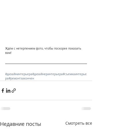
Ждём с нетерпением фото, чтобы поскорее показать 
вам!
#дизайнинтерьера
#дизайнеринтерьера
#съемкаинтерье
ра
#ремонтзакончен
Недавние посты
Смотреть все