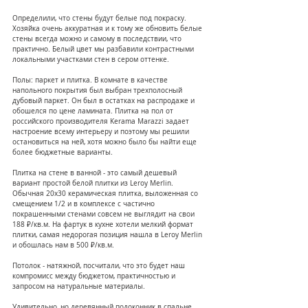
Определили, что стены будут белые под покраску. 
Хозяйка очень аккуратная и к тому же обновить белые 
стены всегда можно и самому в последствии, что 
практично. Белый цвет мы разбавили контрастными 
локальными участками стен в сером оттенке.
Полы: паркет и плитка. В комнате в качестве 
напольного покрытия был выбран трехполосный 
дубовый паркет. Он был в остатках на распродаже и 
обошелся по цене ламината. Плитка на пол от 
российского производителя Kerama Marazzi задает 
настроение всему интерьеру и поэтому мы решили 
остановиться на ней, хотя можно было бы найти еще 
более бюджетные варианты.
Плитка на стене в ванной - это самый дешевый 
вариант простой белой плитки из Leroy Merlin. 
Обычная 20х30 керамическая плитка, выложенная со 
смещением 1/2 и в комплексе с частично 
покрашенными стенами совсем не выглядит на свои 
188 ₽/кв.м. На фартук в кухне хотели мелкий формат 
плитки, самая недорогая позиция нашла в Leroy Merlin 
и обошлась нам в 500 ₽/кв.м.
Потолок - натяжной, посчитали, что это будет наш 
компромисс между бюджетом, практичностью и 
запросом на натуральные материалы.
Удивительно, но деревянный подоконник в спальне 