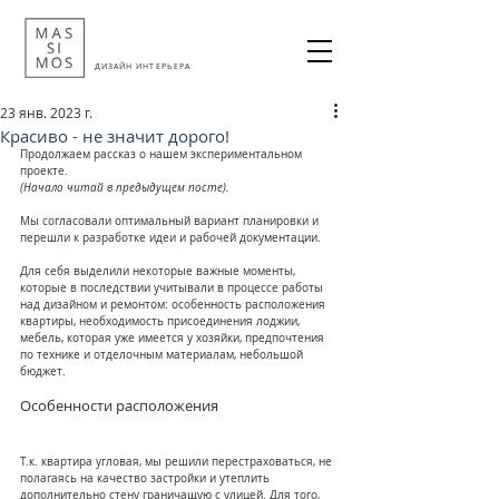
ДИЗАЙН ИНТЕРЬЕРА
23 янв. 2023 г.
Красиво - не значит дорого!
Продолжаем рассказ о нашем экспериментальном 
проекте.
(Начало читай в предыдущем посте).
Мы согласовали оптимальный вариант планировки и 
перешли к разработке идеи и рабочей документации.
Для себя выделили некоторые важные моменты, 
которые в последствии учитывали в процессе работы 
над дизайном и ремонтом: особенность расположения 
квартиры, необходимость присоединения лоджии, 
мебель, которая уже имеется у хозяйки, предпочтения 
по технике и отделочным материалам, небольшой 
бюджет.
Особенности расположения
Т.к. квартира угловая, мы решили перестраховаться, не 
полагаясь на качество застройки и утеплить 
дополнительно стену граничащую с улицей. Для того, 