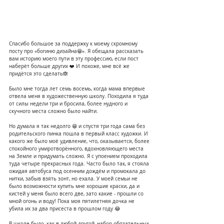
Спасибо большое за поддержку к моему скромному 
посту про «богиню дизайна😁». Я обещала рассказать 
вам историю моего пути в эту профессию, если пост 
наберёт больше других ❤️ И похоже, мне всё же 
придётся это сделать🙈
Было мне тогда лет семь восемь, когда мама впервые 
отвела меня в художественную школу. Походила я туда 
от силы недели три и бросила, более нудного и 
скучного места сложно было найти.
Но думала я так недолго 😁 и спустя три года сама без 
родительского пинка пошла в первый класс художки. И 
какого же было моё удивление, что, оказывается, более 
спокойного умиротворённого, вдохновляющего места 
на Земле и придумать сложно. Я с упоением проходила 
туда четыре прекрасных года. Часто было так, я стояла 
ожидая автобуса под осенним дождём и промокала до 
нитки, забыв взять зонт, но ехала. У моей семьи не 
было возможности купить мне хорошие краски, да и 
кистей у меня было всего две, зато какие - прошли со 
мной огонь и воду! Пока моя пятилетняя дочка не 
убила их за два присеста в прошлом году 😂
В школе было, как в любой другой, набор обязательных 