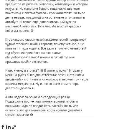
предметов из рисунка, живописи, композиции и истории 
искусств. Но мало мне было с тощеньким цветным 
пакетиком, с листом бумаги и красками стоять четыре 
дня в неделю под дождём на остановке и толкаться в 
автобусе. Я взяла ещё дополнительный курс по 
маслинной живописи. Ну а что, «безумству храбрых 
поём мы песню» 😄
Кто знаком с классической академической программой 
художественной школы спросят, почему четыре, а не 
пять лет я туда ходила. Всё дело в том, что четвёртый 
год обучения пришёлся на окончание 
общеобразовательной школы и пятый год мне 
пришлось пройти экстерном.
Итак, к чему я это всё?! 😁 В итоге, к моим 16 годам у 
меня на руках было два аттестата: почти с отличием 
школьный и с отличием из художки, а, вернее, три - ещё 
корочка медсёстры. Ну и что со всем этим теперь 
делать?! - думала я.
А что надумала, узнаем в следующий раз 😁
Поддержите пост ❤️ или комментариями, чтобы я 
понимала надо ли продолжать рассказывать или 
оставить это для мемуаров, когда «богиня дизайна» 
снимет кавычки 😂